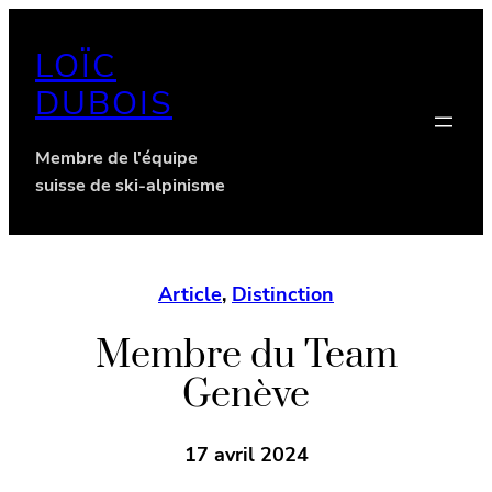
Aller
au
LOÏC
contenu
DUBOIS
Membre de l'équipe
suisse de ski-alpinisme
Article
, 
Distinction
Membre du Team
Genève
17 avril 2024