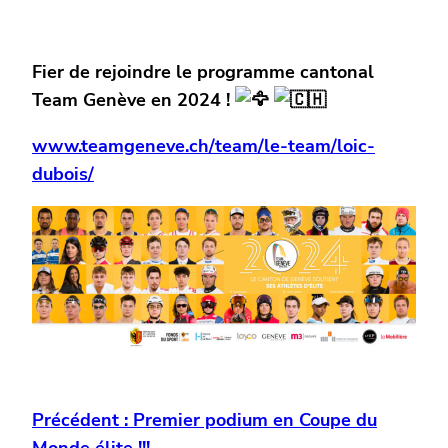
Fier de rejoindre le programme cantonal
Team Genève en 2024 !
www.teamgeneve.ch/team/le-team/loic-
dubois/
Précédent :
Premier podium en Coupe du
Monde élite !!!